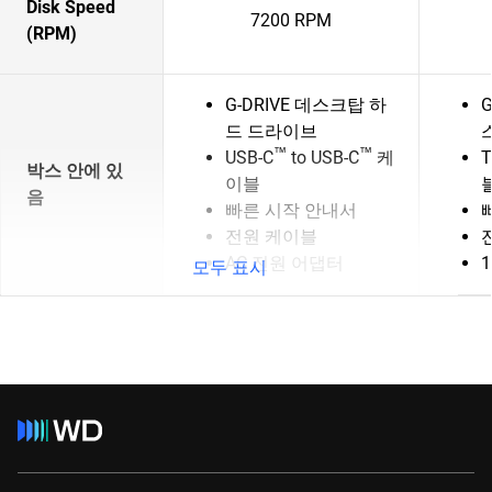
Disk Speed
7200 RPM
(RPM)
G-DRIVE 데스크탑 하
G
드 드라이브
™
™
USB-C
to USB-C
케
T
박스 안에 있
이블
음
빠른 시작 안내서
전원 케이블
AC 전원 어댑터
모두 표시