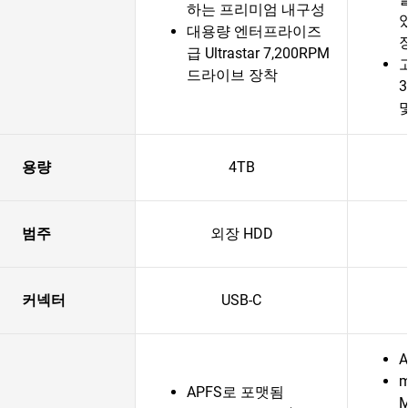
하는 프리미엄 내구성
대용량 엔터프라이즈
급 Ultrastar 7,200RPM
고
드라이브 장착
및
용량
4TB
범주
외장 HDD
커넥터
USB-C
m
APFS로 포맷됨
M