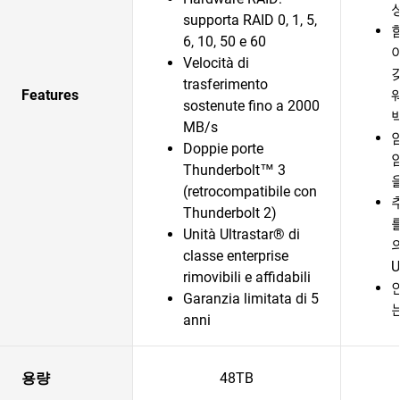
supporta RAID 0, 1, 5,
6, 10, 50 e 60
Velocità di
trasferimento
Features
sostenute fino a 2000
MB/s
Doppie porte
Thunderbolt™ 3
(retrocompatibile con
Thunderbolt 2)
Unità Ultrastar® di
의
classe enterprise
U
rimovibili e affidabili
Garanzia limitata di 5
anni
용량
48TB