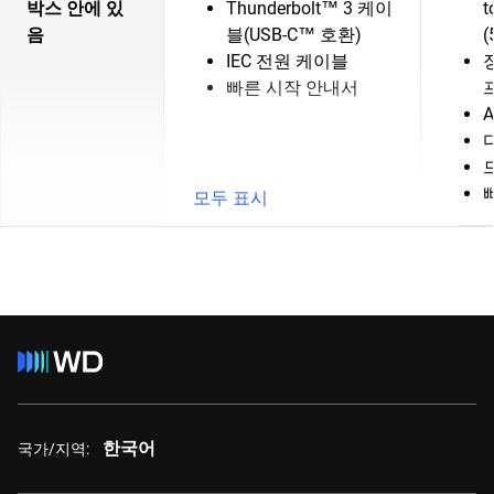
박스 안에 있
Thunderbolt™ 3 케이
t
음
블(USB-C™ 호환)
(
IEC 전원 케이블
빠른 시작 안내서
모두 표시
한국어
국가/지역: