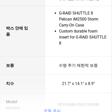
G-RAID SHUTTLE 8
Pelican iM2500 Storm
Carry-On Case
박스 안에 있
Custom durable foam
음
insert for G-RAID SHUTTLE
8
보증
수명 주기 제한적 보증
치수
21.7" x 14.1" x 8.9"
Model
SDPA5NN-0000-GBSNB
Number
모두 표시