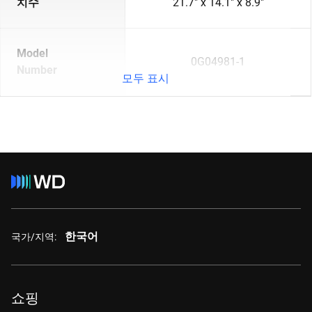
치수
21.7" x 14.1" x 8.9"
Model
0G04981-1
Number
모두 표시
한국어
국가/지역:
쇼핑