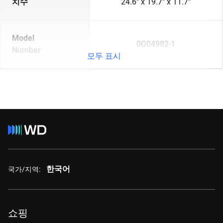
치수
24.6" x 19.7" x 11.7"
Model
0G04982-1
Number
모두 표시
한국어
국가/지역:
쇼핑