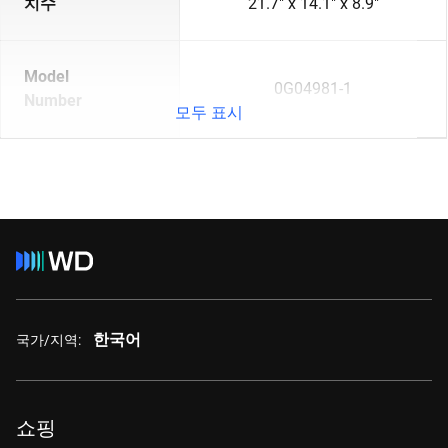
치수
21.7" x 14.1" x 8.9"
Model
0G04981-1
Number
모두 표시
한국어
국가/지역:
쇼핑