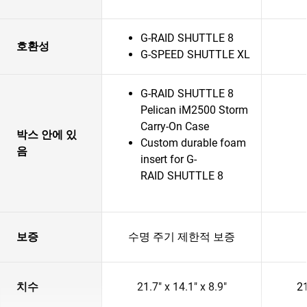
G-RAID SHUTTLE 8
호환성
G-SPEED SHUTTLE XL
G-RAID SHUTTLE 8
Pelican iM2500 Storm
Carry-On Case
박스 안에 있
Custom durable foam
음
insert for G-
RAID SHUTTLE 8
보증
수명 주기 제한적 보증
치수
21.7" x 14.1" x 8.9"
21