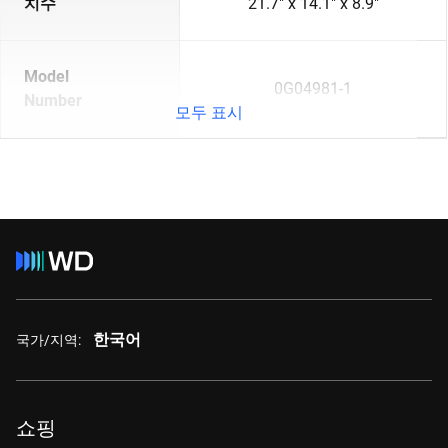
치수
21.7" x 14.1" x 8.9"
Model
0G04981-1
Number
모두 표시
한국어
국가/지역:
쇼핑