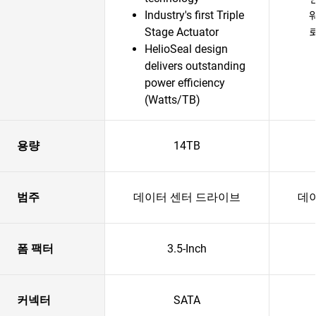
Industry's first Triple
Stage Actuator
HelioSeal design
delivers outstanding
power efficiency
(Watts/TB)
용량
14TB
범주
데이터 센터 드라이브
데
폼 팩터
3.5-Inch
커넥터
SATA