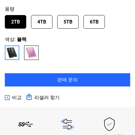
용량
2TB
4TB
5TB
6TB
색상:
블랙
판매 문의
비교
리셀러 찾기