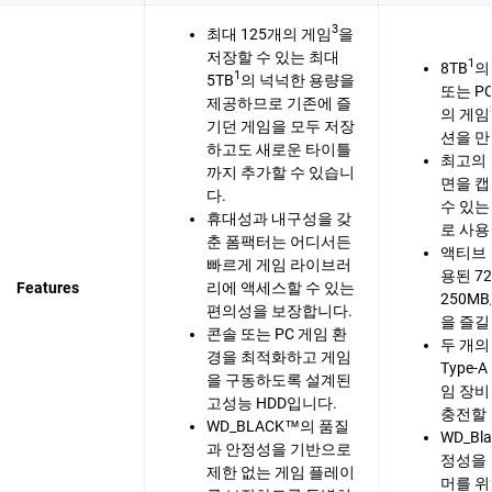
3
최대 125개의 게임
을
저장할 수 있는 최대
1
8TB
의
1
5TB
의 넉넉한 용량을
또는 P
제공하므로 기존에 즐
의 게임
기던 게임을 모두 저장
션을 만
하고도 새로운 타이틀
최고의 
까지 추가할 수 있습니
면을 
다.
수 있는
휴대성과 내구성을 갖
로 사용
춘 폼팩터는 어디서든
액티브 
빠르게 게임 라이브러
용된 7
Features
리에 액세스할 수 있는
250MB
편의성을 보장합니다.
을 즐길
콘솔 또는 PC 게임 환
두 개의 
경을 최적화하고 게임
Type-
을 구동하도록 설계된
임 장
고성능 HDD입니다.
충전할 
WD_BLACK™의 품질
WD_Bl
과 안정성을 기반으로
정성을
제한 없는 게임 플레이
머를 