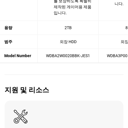
를 보장하도록 특별히
니다.
제작된 게이머용 제품
입니다.
용량
2TB
8
범주
외장 HDD
외장
Model Number
WDBA2W0020BBK-JES1
WDBA3P00
지원 및 리소스