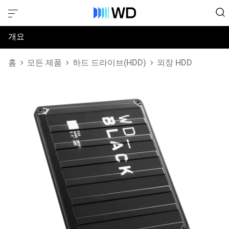
개요
사양
홈
모든 제품
하드 드라이브(HDD)
외장 HDD
지원 및 리소스