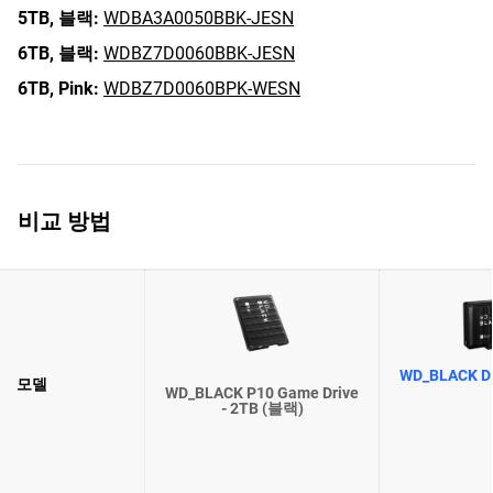
5TB,
블랙:
WDBA3A0050BBK-JESN
6TB,
블랙:
WDBZ7D0060BBK-JESN
6TB,
Pink:
WDBZ7D0060BPK-WESN
비교 방법
WD_BLACK D1
모델
WD_BLACK P10 Game Drive
- 2TB (블랙)