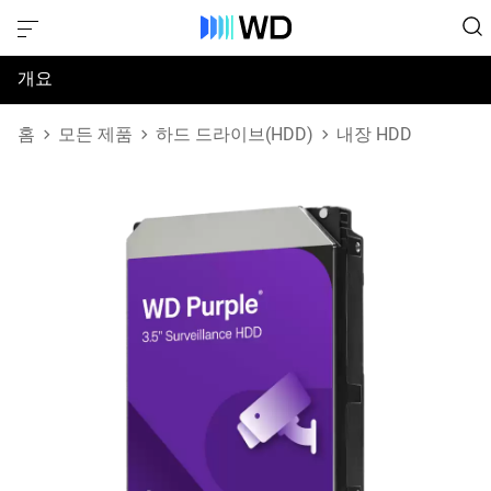
개요
사양
홈
모든 제품
하드 드라이브(HDD)
내장 HDD
지원 및 리소스