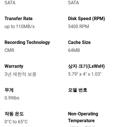
SATA
SATA
Transfer Rate
Disk Speed (RPM)
up to 110MB/s
5400 RPM
Recording Technology
Cache Size
CMR
64MB
Warranty
상자 크기(LxWxH)
3년 제한적 보증
5.79" x 4" x 1.03"
무게
모델 번호
0.99lbs
작동 온도
Non-Operating
Temperature
0°C to 65°C