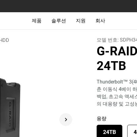
제품
솔루션
지원
회사
모델 번호:
SDPH34
HDD
G-RAI
24TB
Thunderbolt™ 3
춘 이동식 4베이 
백업, 초고속 액세스
의 대용량 및 고성
용량
24TB
4