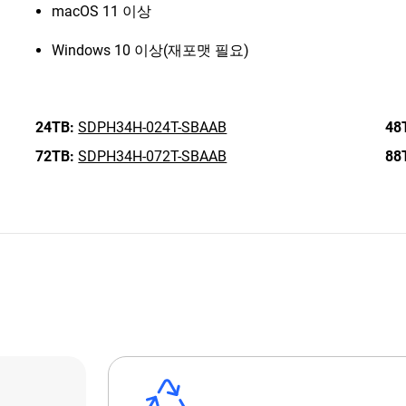
macOS 11 이상
Windows 10 이상(재포맷 필요)
24TB:
SDPH34H-024T-SBAAB
48
72TB:
SDPH34H-072T-SBAAB
88