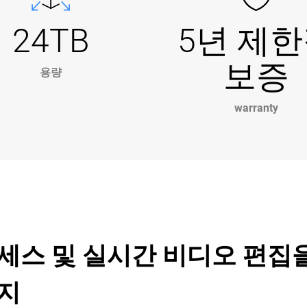
24TB
5년 제
보증
용량
warranty
액세스 및 실시간 비디오 편집
리지