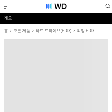
개요
사양
홈
모든 제품
하드 드라이브(HDD)
외장 HDD
지원 및 리소스