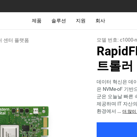
제품
솔루션
지원
회사
모델 번호:
c1000-n
 센터 플랫폼
Rapid
트롤러 -
데이터 혁신은 데
은 NVMe-oF 기반
군은 오늘날 빠른
제공하며 IT 자산
환경에서
...
더 많이