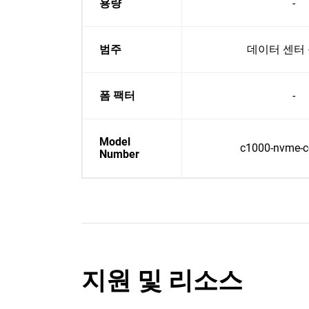
용량
-
범주
데이터 센터
폼 팩터
-
Model
c1000-nvme-co
Number
지원 및 리소스