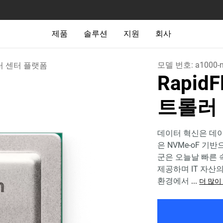
제품
솔루션
지원
회사
모델 번호:
a1000-n
 센터 플랫폼
Rapid
트롤러 -
데이터 혁신은 데
은 NVMe-oF 기반
군은 오늘날 빠른
제공하며 IT 자산
환경에서
...
더 많이