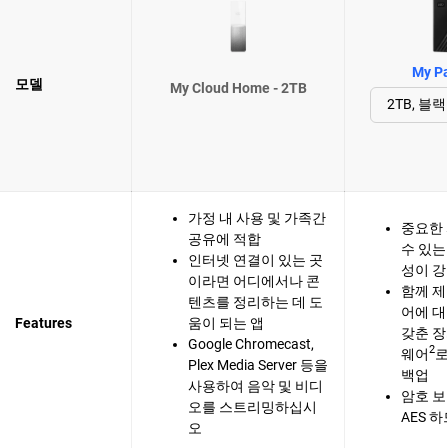
My Pa
모델
My Cloud Home - 2TB
가정 내 사용 및 가족간
중요한
공유에 적합
수 있는
인터넷 연결이 있는 곳
성이 강
이라면 어디에서나 콘
함께 
텐츠를 정리하는 데 도
어에 대
Features
움이 되는 앱
갖춘 장
Google Chromecast,
2
웨어
로
Plex Media Server 등을
백업
사용하여 음악 및 비디
암호 보
오를 스트리밍하십시
AES 
오