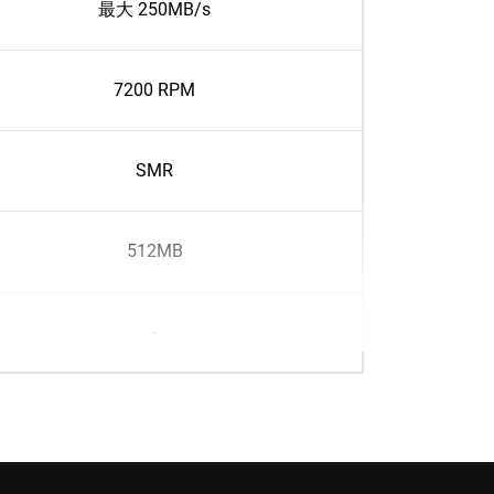
最大 250MB/s
7200 RPM
SMR
512MB
-