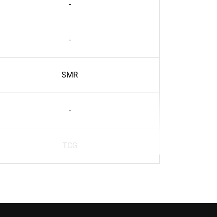
-
-
SMR
-
TCG