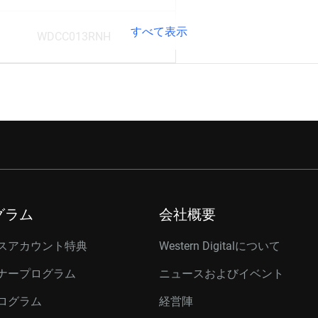
すべて表示
WDCC013RNH
グラム
会社概要
スアカウント特典
Western Digitalについて
ナープログラム
ニュースおよびイベント
ログラム
経営陣