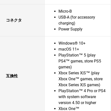
Micro-B
USB-A (for accessory
コネクタ
charging)
Power Supply
Windows® 10+
macOS 11+
PlayStation™ 5 (play
PS4™ games, store PS5
games)
Xbox Series X|S™ (play
互換性
Xbox One™ games, store
Xbox Series X|S games)
PlayStation™ 4 Pro or PS4
with system software
version 4.50 or higher
Xbox One™