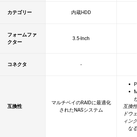
カテゴリー
内蔵HDD
フォームファ
3.5-Inch
クター
コネクタ
-
P
マルチベイのRAIDに最適化
互換性
互換
されたNASシステム
ドウ
ィン
な