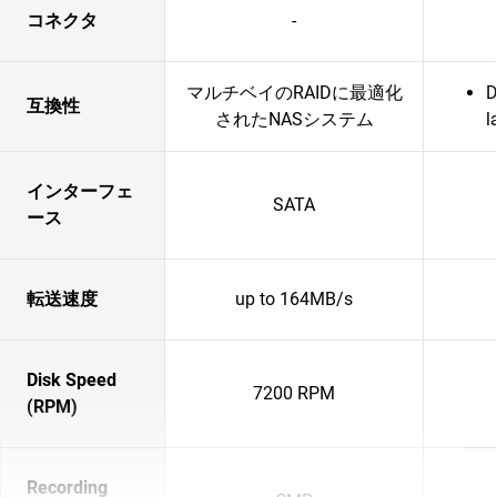
コネクタ
-
マルチベイのRAIDに最適化
D
互換性
されたNASシステム
l
インターフェ
SATA
ース
転送速度
up to 164MB/s
Disk Speed
7200 RPM
(RPM)
Recording