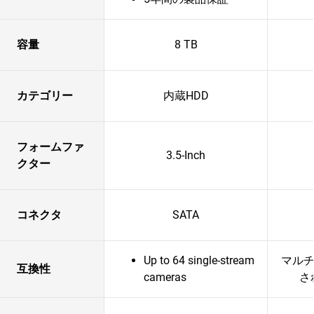
容量
8 TB
カテゴリー
内蔵HDD
フォームファ
3.5-Inch
クター
コネクタ
SATA
Up to 64 single-stream
マルチ
互換性
cameras
さ