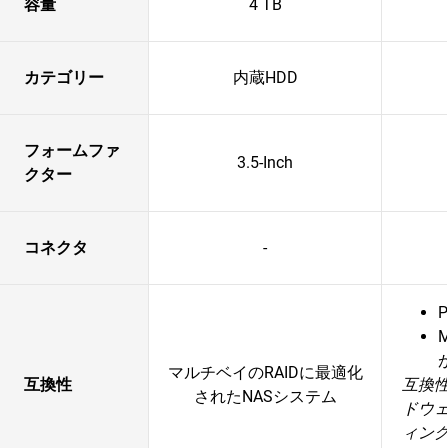
容量
4 TB
カテゴリー
内蔵HDD
フォームファ
3.5-Inch
クター
コネクタ
-
P
マルチベイのRAIDに最適化
互換性
互換
されたNASシステム
ドウ
ィン