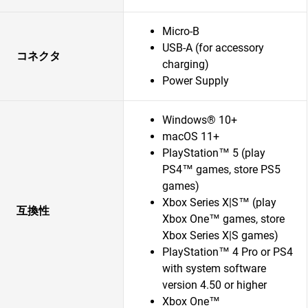
Micro-B
USB-A (for accessory
コネクタ
charging)
Power Supply
Windows® 10+
macOS 11+
PlayStation™ 5 (play
PS4™ games, store PS5
games)
Xbox Series X|S™ (play
互換性
Xbox One™ games, store
Xbox Series X|S games)
PlayStation™ 4 Pro or PS4
with system software
version 4.50 or higher
Xbox One™