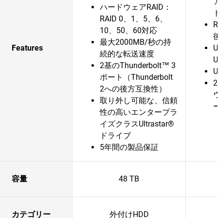
ハードウェアRAID：
RAID 0、1、5、6、
10、50、60対応
最大2000MB/秒の持
Features
U
続的な転送速度
U
2基のThunderbolt™ 3
ポート（Thunderbolt
2への後方互換性）
取り外し可能な、信頼
性の高いエンタープラ
イズクラスUltrastar®
ドライブ
5年間の製品保証
容量
48 TB
カテゴリー
外付けHDD