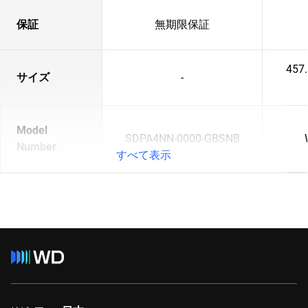
保証
無期限保証
457
サイズ
-
Model
SDPA4NN-0000-GBSNB
Number
すべて表示