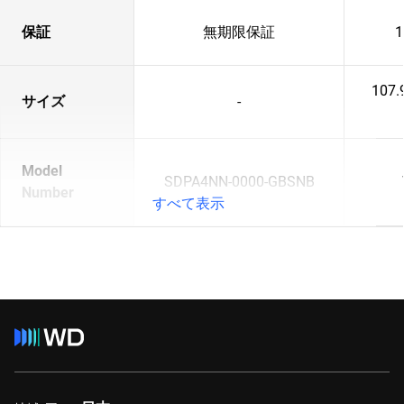
保証
無期限保証
107.
サイズ
-
Model
SDPA4NN-0000-GBSNB
Number
すべて表示