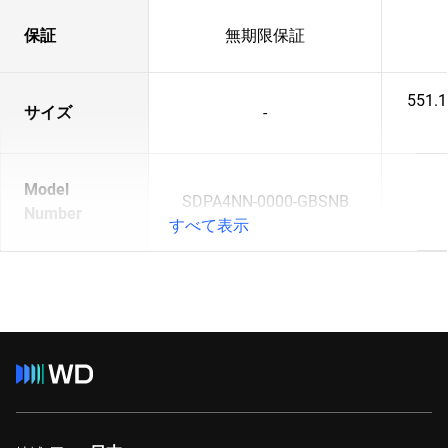
保証
無期限保証
551.
サイズ
-
Model
SDPA4NN-0000-GBSNB
Number
すべて表示