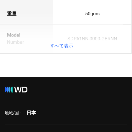
重量
50gms
Model
SDPA1NN-0000-GBRNN
Number
すべて表示
日本
地域/国：