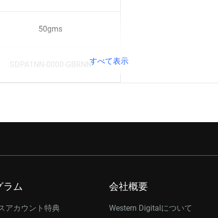
50gms
すべて表示
SDPA1NN-0000-GBRNN
グラム
会社概要
スアカウント特典
Western Digitalについて