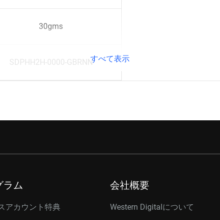
30gms
すべて表示
SDPHH2H-0000-GBRNN
グラム
会社概要
スアカウント特典
Western Digitalについて