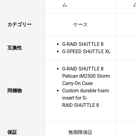
ム
カテゴリー
ケース
G-RAID SHUTTLE 8
互換性
G-SPEED SHUTTLE XL
G-RAID SHUTTLE 8
Pelican iM2500 Storm
Carry-On Case
同梱物
Custom durable foam
insert for G-
RAID SHUTTLE 8
保証
無期限保証