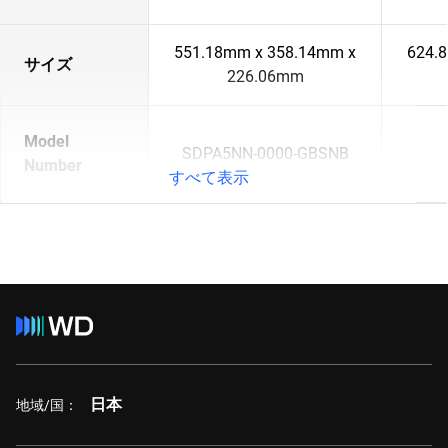
551.18mm x 358.14mm x
624.
サイズ
226.06mm
Model
SDPA5NN-0000-GBSNB
Number
すべて表示
日本
地域/国：