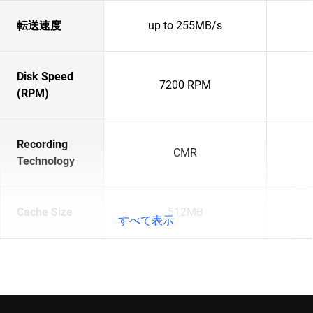
転送速度
up to 255MB/s
Disk Speed
7200 RPM
(RPM)
Recording
CMR
Technology
Cache Size
512MB
すべて表示