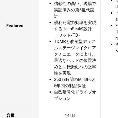
I
信頼性の高い、現場で
d
実証済みの第5世代設
I
計
a
優れた電力効率を実現
Features
E
するHelioSeal®設計
H
（ワット/TB）
m
TDMRと改良型デュア
P
ルステージマイクロア
クチュエータにより、
最適なヘッドの位置決
めと回転振動への堅牢
性を実現
250万時間のMTBF6と
5年間の製品保証
自己暗号化ドライブオ
プション
容量
14TB