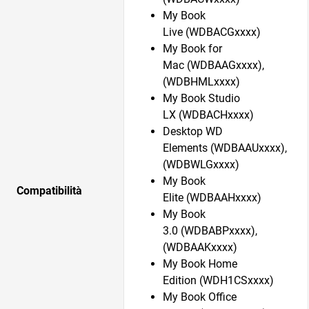
My Book
Live (WDBACGxxxx)
My Book for
Mac (WDBAAGxxxx),
(WDBHMLxxxx)
My Book Studio
LX (WDBACHxxxx)
Desktop WD
Elements (WDBAAUxxxx),
(WDBWLGxxxx)
My Book
Compatibilità
Elite (WDBAAHxxxx)
My Book
3.0 (WDBABPxxxx),
(WDBAAKxxxx)
My Book Home
Edition (WDH1CSxxxx)
My Book Office