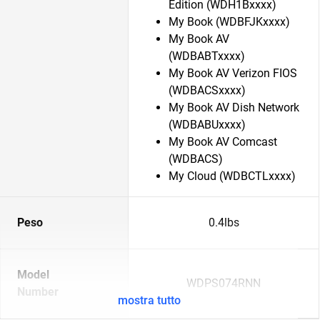
Edition (WDH1Bxxxx)
My Book (WDBFJKxxxx)
My Book AV
(WDBABTxxxx)
My Book AV Verizon FIOS
(WDBACSxxxx)
My Book AV Dish Network
(WDBABUxxxx)
My Book AV Comcast
(WDBACS)
My Cloud (WDBCTLxxxx)
Peso
0.4lbs
Model
WDPS074RNN
Number
mostra tutto