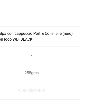
-
elpa con cappuccio Port & Co. in pile (nero)
on logo WD_BLACK
-
255gms
WDMX081RNW