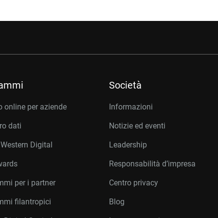
rammi
Società
 online per aziende
Informazioni
o dati
Notizie ed eventi
 Western Digital
Leadership
wards
Responsabilità d’impresa
mi per i partner
Centro privacy
mi filantropici
Blog