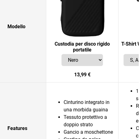
Modello
Custodia per disco rigido
T-Shirt
portatile
13,99 €
1
s
Cinturino integrato in
R
una morbida guaina
d
Tessuto protettivo a
e
doppio strato
Features
C
Gancio a moschettone
c