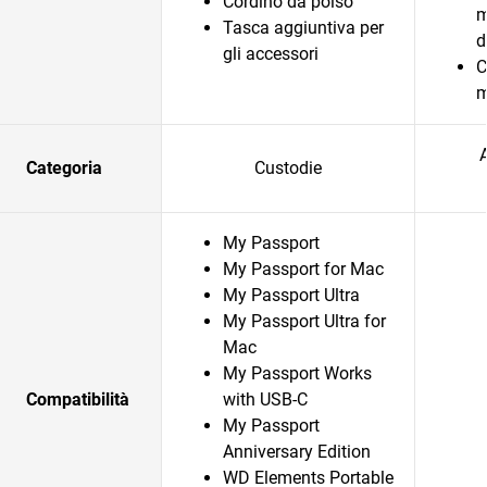
Cordino da polso
m
Tasca aggiuntiva per
d
gli accessori
C
m
Categoria
Custodie
My Passport
My Passport for Mac
My Passport Ultra
My Passport Ultra for
Mac
My Passport Works
Compatibilità
with USB-C
My Passport
Anniversary Edition
WD Elements Portable