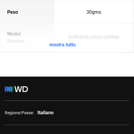
Peso
30gms
Model
SDPHH2H-0000-GBRNN
Number
mostra tutto
Italiano
Regione/Paese: