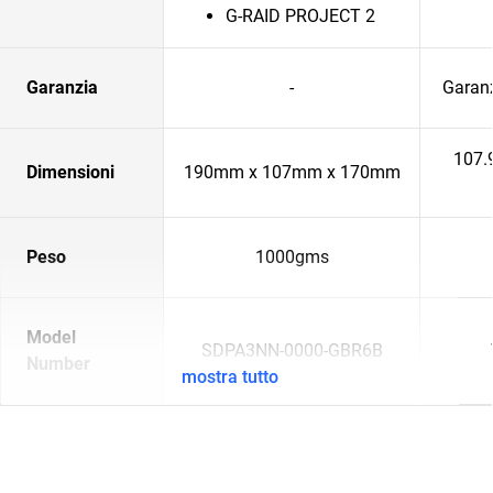
G-RAID PROJECT 2
Garanzia
-
Garanz
107.
Dimensioni
190mm x 107mm x 170mm
Peso
1000gms
Model
SDPA3NN-0000-GBR6B
Number
mostra tutto