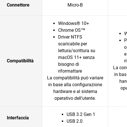
Connettore
Micro-B
Windows® 10+
Chrome OS™
W
Driver NTFS
P
scaricabile per
o
lettura/scrittura su
e
macOS 11+ senza
Compatibilità
r
bisogno di
La com
riformattare
in bas
La compatibilità può variare
har
in base alla configurazione
ope
hardware e al sistema
operativo dell'utente.
USB 3.2 Gen 1
Interfaccia
USB 2.0