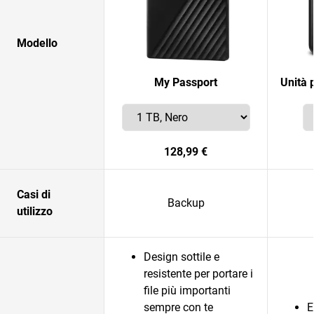
Modello
My Passport
Unità 
128,99 €
Casi di
Backup
utilizzo
Design sottile e
resistente per portare i
file più importanti
sempre con te
E