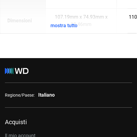
107.19mm x 74.93mm x
110
Dimensioni
13.46mm
mostra tutto
Italiano
Regione/Paese:
Acquisti
Il mio account