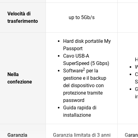
Velocità di
up to 5Gb/s
trasferimento
Hard disk portatile My
Passport
Cavo USB-A
H
SuperSpeed (5 Gbps)
W
2
Software
per la
Nella
C
gestione e il backup
confezione
S
del dispositivo con
G
protezione tramite
i
password
Guida rapida di
installazione
Garanzia
Garanzia limitata di 3 anni
Garanz