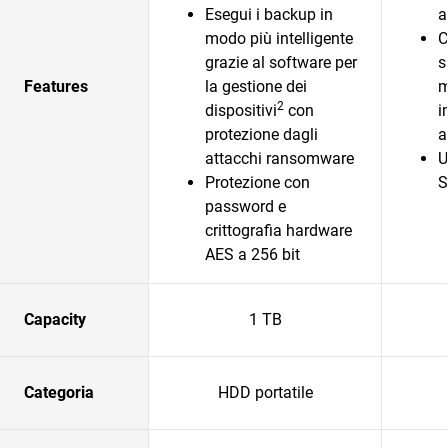
Esegui i backup in
a
modo più intelligente
C
grazie al software per
s
Features
la gestione dei
m
2
dispositivi
con
i
protezione dagli
a
attacchi ransomware
U
Protezione con
S
password e
crittografia hardware
AES a 256 bit
Capacity
1 TB
Categoria
HDD portatile