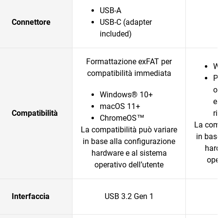
USB-A
Connettore
USB-C (adapter
included)
Formattazione exFAT per
W
compatibilità immediata
P
o
Windows® 10+
e
macOS 11+
Compatibilità
r
ChromeOS™
La com
La compatibilità può variare
in bas
in base alla configurazione
har
hardware e al sistema
ope
operativo dell’utente
Interfaccia
USB 3.2 Gen 1