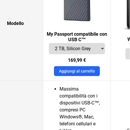
Modello
My Passport compatibile con
W
USB C™
169,99 €
Aggiungi al carrello
Massima
compatibilità con i
dispositivi USB-C™,
compresi PC
Windows®, Mac,
telefoni cellulari e