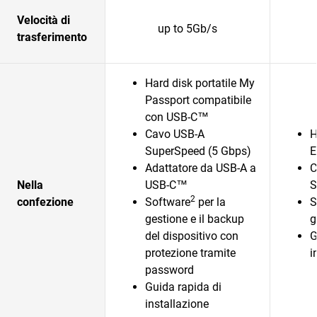
Velocità di
up to 5Gb/s
trasferimento
Hard disk portatile My
Passport compatibile
con USB-C™
Cavo USB-A
H
SuperSpeed (5 Gbps)
E
Adattatore da USB-A a
C
Nella
USB-C™
S
2
confezione
Software
per la
S
gestione e il backup
g
del dispositivo con
G
protezione tramite
i
password
Guida rapida di
installazione