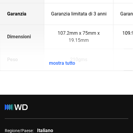
Garanzia
Garanzia limitata di 3 anni
Garanz
107.2mm x 75mm x
109.
Dimensioni
19.15mm
Peso
210gms
mostra tutto
Italiano
Regione/Paese: