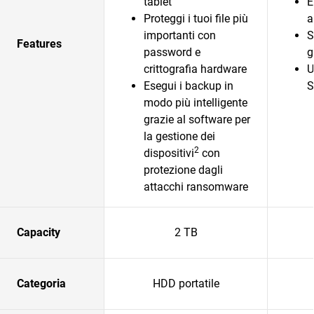
tablet
E
Proteggi i tuoi file più
a
importanti con
S
Features
password e
g
crittografia hardware
U
Esegui i backup in
S
modo più intelligente
grazie al software per
la gestione dei
2
dispositivi
con
protezione dagli
attacchi ransomware
Capacity
2 TB
Categoria
HDD portatile