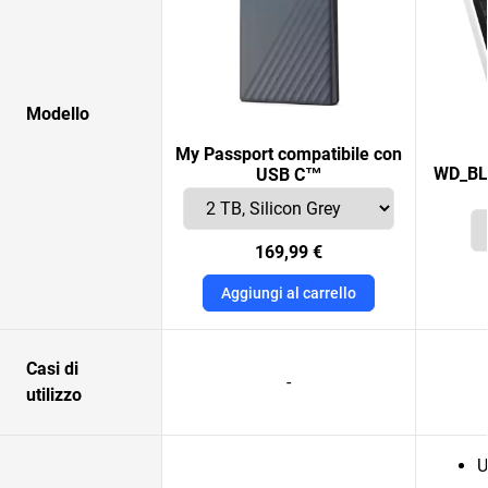
Modello
My Passport compatibile con
WD_BL
USB C™
169,99 €
Aggiungi al carrello
Casi di
-
utilizzo
U