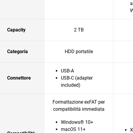
a
W
Capacity
2 TB
Categoria
HDD portatile
USB-A
Connettore
USB-C (adapter
included)
Formattazione exFAT per
compatibilità immediata
Windows® 10+
macOS 11+
X