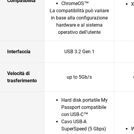
Compatibilità
ChromeOS™
X
La compatibilità può variare
in base alla configurazione
hardware e al sistema
operativo dell’utente
Interfaccia
USB 3.2 Gen 1
Velocità di
up to 5Gb/s
trasferimento
Hard disk portatile My
Passport compatibile
con USB-C™
Cavo USB-A
SuperSpeed (5 Gbps)
W