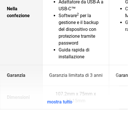
Adattatore da USB-A a
G
Nella
USB-C™
C
2
confezione
Software
per la
M
gestione e il backup
G
del dispositivo con
r
protezione tramite
password
Guida rapida di
installazione
Garanzia
Garanzia limitata di 3 anni
Garanz
107.2mm x 75mm x
Dimensioni
19.15mm
mostra tutto