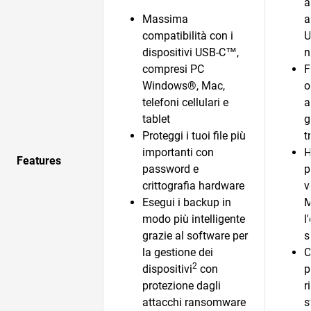
a
Massima
a
compatibilità con i
U
dispositivi USB-C™,
n
compresi PC
F
Windows®, Mac,
o
telefoni cellulari e
a
tablet
g
Proteggi i tuoi file più
t
importanti con
H
Features
password e
p
crittografia hardware
v
Esegui i backup in
M
modo più intelligente
l
grazie al software per
s
la gestione dei
C
2
dispositivi
con
p
protezione dagli
r
attacchi ransomware
s