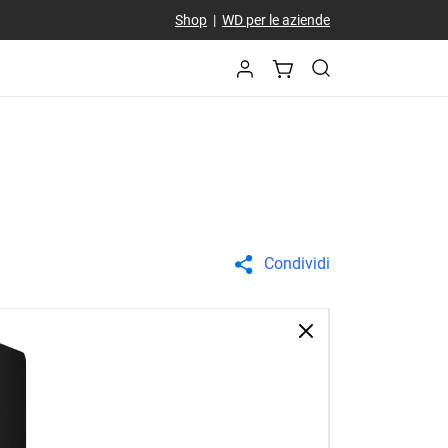
Shop
|
WD per le aziende
Condividi