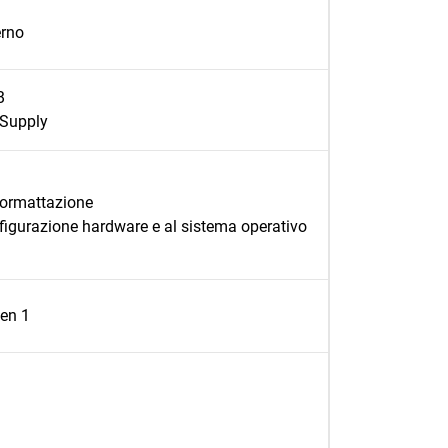
rno
B
Supply
formattazione
nfigurazione hardware e al sistema operativo
en 1