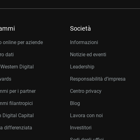
rammi
Società
 online per aziende
Informazioni
o dati
Notizie ed eventi
 Western Digital
Leadership
wards
Responsabilità d’impresa
mi per i partner
Centro privacy
mi filantropici
Blog
 Digital Capital
Lavora con noi
a differenziata
Investitori
Sedi degli uffici