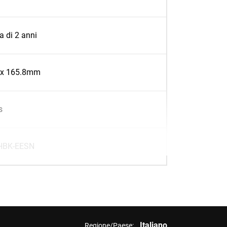
a di 2 anni
x 165.8mm
s
BK-EESN
Italiano
Regione/Paese: