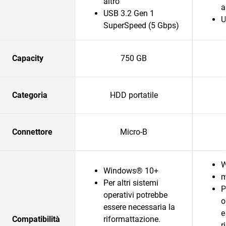
altro
a
USB 3.2 Gen 1
U
SuperSpeed (5 Gbps)
Capacity
750 GB
Categoria
HDD portatile
Connettore
Micro-B
W
Windows® 10+
m
Per altri sistemi
P
operativi potrebbe
o
essere necessaria la
e
Compatibilità
riformattazione.
r