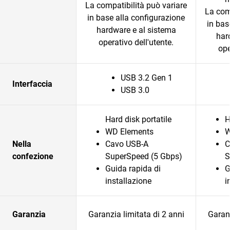
La compatibilità può variare
La com
in base alla configurazione
in bas
hardware e al sistema
har
operativo dell'utente.
ope
USB 3.2 Gen 1
Interfaccia
USB 3.0
Hard disk portatile
H
WD Elements
W
Nella
Cavo USB-A
C
confezione
SuperSpeed (5 Gbps)
S
Guida rapida di
G
installazione
i
Garanzia
Garanzia limitata di 2 anni
Garanz