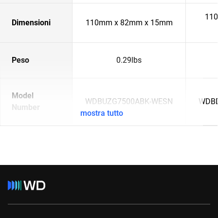
110
Dimensioni
110mm x 82mm x 15mm
Peso
0.29lbs
Model
WDBUZG7500ABK-WESN
WDBD
Number
mostra tutto