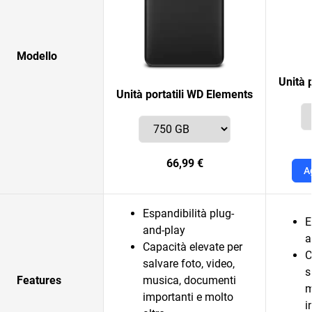
Modello
Unità 
Unità portatili WD Elements
66,99 €
A
Espandibilità plug-
E
and-play
a
Capacità elevate per
C
salvare foto, video,
s
Features
musica, documenti
m
importanti e molto
i