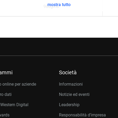
mostra tutto
960gms
rammi
Società
 online per aziende
Informazioni
o dati
Notizie ed eventi
 Western Digital
Leadership
wards
Responsabilità d’impresa