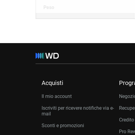
Peso
Acquisti
Prog
Il mio account
Negozio
Iscriviti per ricevere notifiche via e-
Recuper
mail
Credito
Sconti e promozioni
Pro Re