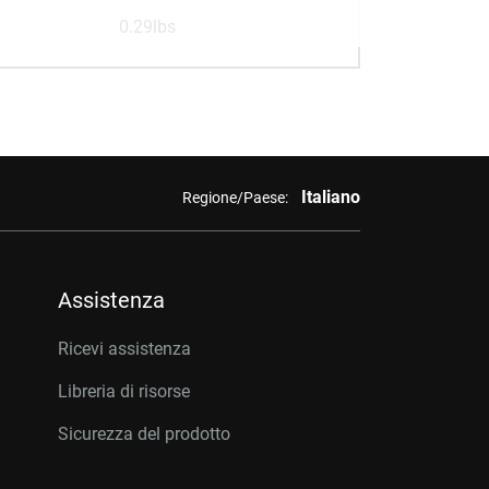
0.29lbs
Italiano
Regione/Paese:
Assistenza
Ricevi assistenza
Libreria di risorse
Sicurezza del prodotto