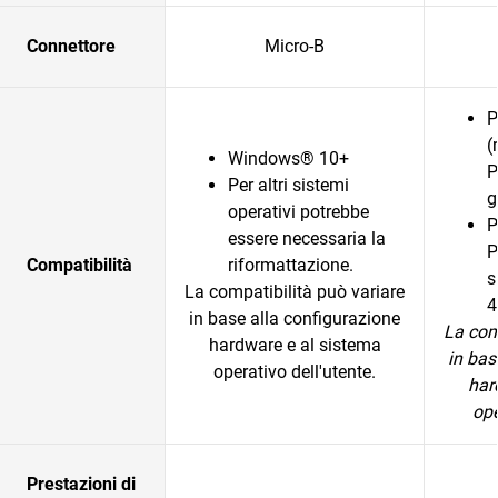
Connettore
Micro-B
P
(
Windows® 10+
P
Per altri sistemi
g
operativi potrebbe
P
essere necessaria la
P
Compatibilità
riformattazione.
s
La compatibilità può variare
4
in base alla configurazione
La com
hardware e al sistema
in bas
operativo dell'utente.
har
ope
Prestazioni di