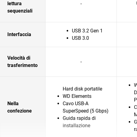
lettura
-
sequenziali
USB 3.2 Gen 1
Interfaccia
USB 3.0
Velocità di
-
trasferimento
W
Hard disk portatile
D
WD Elements
P
Nella
Cavo USB-A
C
confezione
SuperSpeed (5 Gbps)
M
Guida rapida di
G
installazione
r