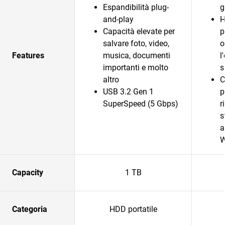
Espandibilità plug-
g
and-play
H
Capacità elevate per
p
salvare foto, video,
o
Features
musica, documenti
l
importanti e molto
s
altro
C
USB 3.2 Gen 1
p
SuperSpeed (5 Gbps)
r
s
a
Capacity
1 TB
Categoria
HDD portatile