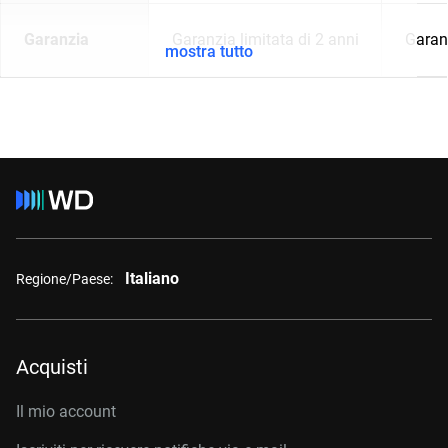
Garanzia
Garanzia limitata di 2 anni
Garanz
mostra tutto
Italiano
Regione/Paese:
Acquisti
Il mio account