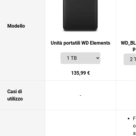
Modello
Unità portatili WD Elements
WD_BL
p
135,99 €
Casi di
-
utilizzo
F
o
a