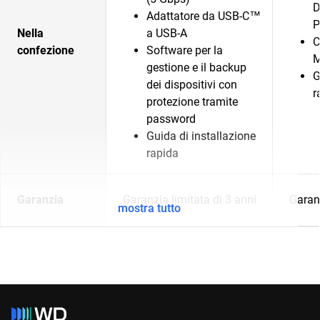
D
Adattatore da USB-C™
P
Nella
a USB-A
C
confezione
Software per la
M
gestione e il backup
G
dei dispositivi con
r
protezione tramite
password
Guida di installazione
rapida
Garanzia
Garanzia limitata di 3 anni
Garanz
mostra tutto