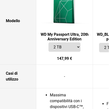
Modello
WD My Passport Ultra, 20th
WD_BL
Anniversary Edition
p
147,99 €
Casi di
-
utilizzo
Massima
compatibilità con i
F
dispositivi USB-C™,