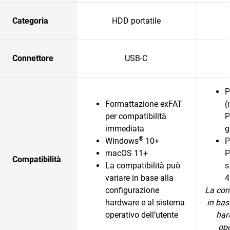
Categoria
HDD portatile
Connettore
USB-C
P
Formattazione exFAT
(
per compatibilità
P
immediata
g
®
Windows
10+
P
macOS 11+
P
Compatibilità
La compatibilità può
s
variare in base alla
4
configurazione
La com
hardware e al sistema
in bas
operativo dell’utente
har
ope