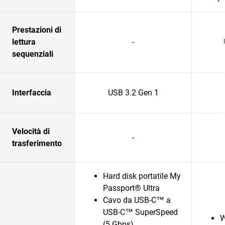
Prestazioni di
lettura
-
sequenziali
Interfaccia
USB 3.2 Gen 1
Velocità di
-
trasferimento
Hard disk portatile My
Passport® Ultra
Cavo da USB-C™ a
USB-C™ SuperSpeed
W
(5 Gbps)