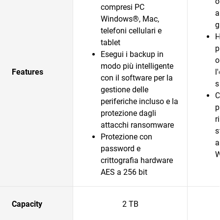
o
compresi PC
a
Windows®, Mac,
g
telefoni cellulari e
H
tablet
p
Esegui i backup in
o
modo più intelligente
Features
l
con il software per la
s
gestione delle
C
periferiche incluso e la
p
protezione dagli
r
attacchi ransomware
s
Protezione con
a
password e
crittografia hardware
AES a 256 bit
Capacity
2 TB