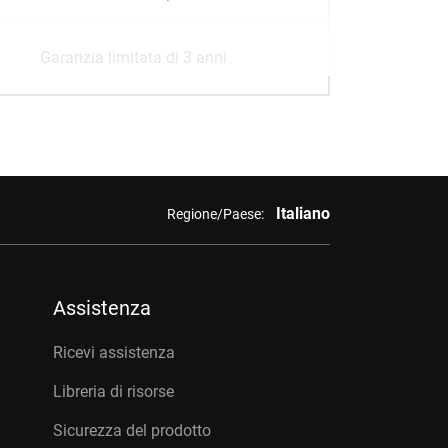
Garanzia limitata di 3 anni
Italiano
Regione/Paese:
Assistenza
Ricevi assistenza
Libreria di risorse
Sicurezza del prodotto