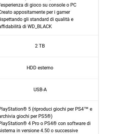
l'esperienza di gioco su console o PC
Creato appositamente per i gamer
rispettando gli standard di qualità e
affidabilità di WD_BLACK
2 TB
HDD esterno
USB-A
PlayStation® 5 (riproduci giochi per PS4™ e
archivia giochi per PS5®)
PlayStation® 4 Pro o PS4® con software di
sistema in versione 4.50 o successive