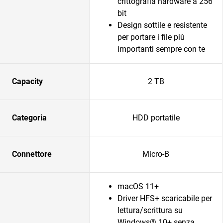
crittografia hardware a 256
bit
Design sottile e resistente
per portare i file più
importanti sempre con te
Capacity
2 TB
Categoria
HDD portatile
Connettore
Micro-B
macOS 11+
Driver HFS+ scaricabile per
lettura/scrittura su
Windows® 10+ senza