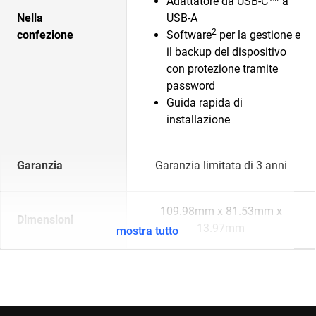
Adattatore da USB-C™ a
Nella
USB-A
2
confezione
Software
per la gestione e
il backup del dispositivo
con protezione tramite
password
Guida rapida di
installazione
Garanzia
Garanzia limitata di 3 anni
109.98mm x 81.53mm x
Dimensioni
13.97mm
mostra tutto