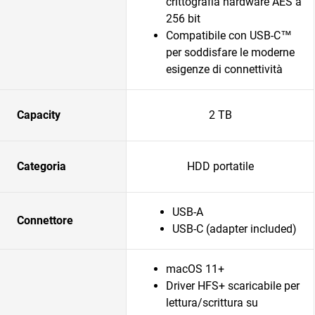
crittografia hardware AES a
256 bit
Compatibile con USB-C™
per soddisfare le moderne
esigenze di connettività
Capacity
2 TB
Categoria
HDD portatile
USB-A
Connettore
USB-C (adapter included)
macOS 11+
Driver HFS+ scaricabile per
lettura/scrittura su